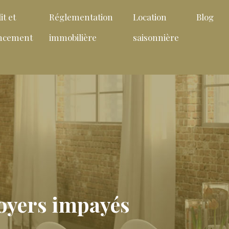
it et
Réglementation
Location
Blog
ancement
immobilière
saisonnière
 loyers impayés