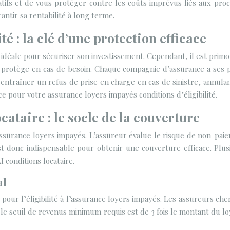
ifs et de vous protéger contre les coûts imprévus liés aux procé
antir sa rentabilité à long terme.
é : la clé d’une protection efficace
déale pour sécuriser son investissement. Cependant, il est primord
 protège en cas de besoin. Chaque compagnie d’assurance a ses pr
ntraîner un refus de prise en charge en cas de sinistre, annulant 
ce pour votre assurance loyers impayés conditions d’éligibilité.
ocataire : le socle de la couverture
l’assurance loyers impayés. L’assureur évalue le risque de non-paie
t donc indispensable pour obtenir une couverture efficace. Plu
I conditions locataire.
al
 pour l’éligibilité à l’assurance loyers impayés. Les assureurs che
le seuil de revenus minimum requis est de 3 fois le montant du 