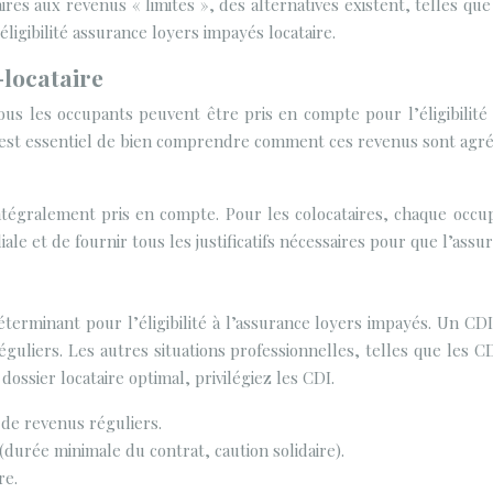
es aux revenus « limites », des alternatives existent, telles que
’éligibilité assurance loyers impayés locataire.
-locataire
us les occupants peuvent être pris en compte pour l’éligibilité 
. Il est essentiel de bien comprendre comment ces revenus sont ag
tégralement pris en compte. Pour les colocataires, chaque occupa
liale et de fournir tous les justificatifs nécessaires pour que l’ass
éterminant pour l’éligibilité à l’assurance loyers impayés. Un CDI
 réguliers. Les autres situations professionnelles, telles que les
ossier locataire optimal, privilégiez les CDI.
 de revenus réguliers.
(durée minimale du contrat, caution solidaire).
re.