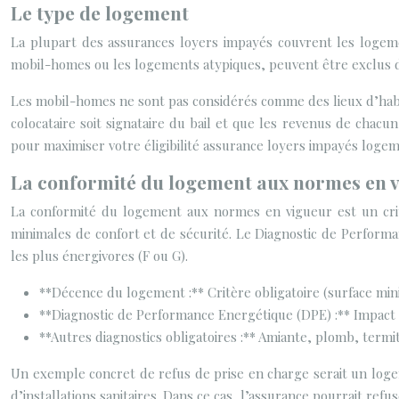
Le type de logement
La plupart des assurances loyers impayés couvrent les logemen
mobil-homes ou les logements atypiques, peuvent être exclus de
Les mobil-homes ne sont pas considérés comme des lieux d’habitat
colocataire soit signataire du bail et que les revenus de chacun
pour maximiser votre éligibilité assurance loyers impayés logem
La conformité du logement aux normes en 
La conformité du logement aux normes en vigueur est un critèr
minimales de confort et de sécurité. Le Diagnostic de Performa
les plus énergivores (F ou G).
**Décence du logement :** Critère obligatoire (surface min
**Diagnostic de Performance Energétique (DPE) :** Impact pot
**Autres diagnostics obligatoires :** Amiante, plomb, termi
Un exemple concret de refus de prise en charge serait un loge
d’installations sanitaires. Dans ce cas, l’assurance pourrait refu