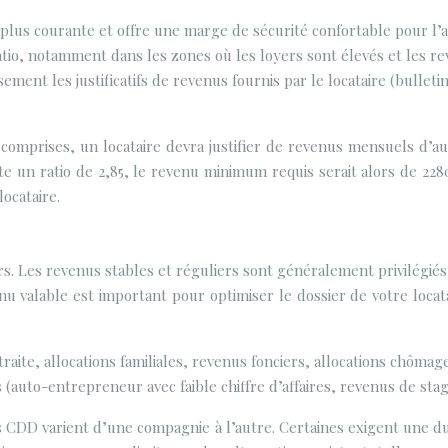
a plus courante et offre une marge de sécurité confortable pour l’
 ratio, notamment dans les zones où les loyers sont élevés et les
usement les justificatifs de revenus fournis par le locataire (bulleti
mprises, un locataire devra justifier de revenus mensuels d’au 
e un ratio de 2,85, le revenu minimum requis serait alors de 2280
locataire.
s. Les revenus stables et réguliers sont généralement privilégiés
 valable est important pour optimiser le dossier de votre locata
aite, allocations familiales, revenus fonciers, allocations chômage
auto-entrepreneur avec faible chiffre d’affaires, revenus de stages
es CDD varient d’une compagnie à l’autre. Certaines exigent une d