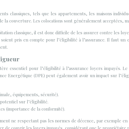
ts classiques, tels que les appartements, les maisons individue
 la couverture. Les colocations sont généralement acceptées, mai
ion classique, il est donc difficile de les assurer contre les loye
 soient pris en compte pour l’éligibilité à l’assurance. Il faut un
ent.
vigueur
e essentiel pour l’éligibilité à l’assurance loyers impayés. L
nce Energétique (DPE) peut également avoir un impact sur l’éligi
imale, équipements, sécurité).
entiel sur l’éligibilité.
tes (importance de la conformité).
ment ne respectant pas les normes de décence, par exemple en ra
ser de couvrir les loyers impayés, considérant que le propriétaire 