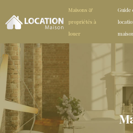
Maisons &
Guide 
propriétés à
locati
louer
maiso
Ma