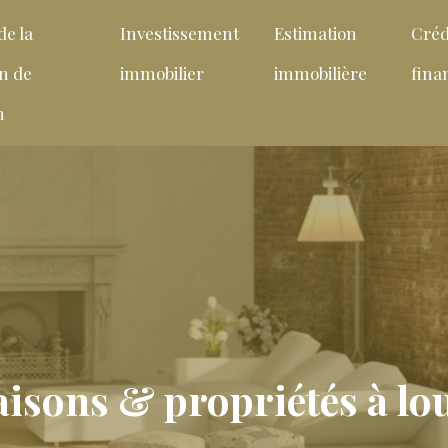
de la
Investissement
Estimation
Créd
on de
immobilier
immobilière
fin
n
isons & propriétés à lo