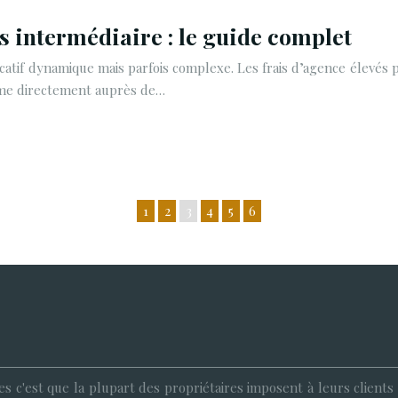
 intermédiaire : le guide complet
locatif dynamique mais parfois complexe. Les frais d’agence élevé
mme directement auprès de…
1
2
3
4
5
6
s c'est que la plupart des propriétaires imposent à leurs client