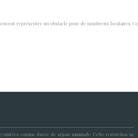
s peuvent représenter un obstacle pour de nombreux locataires. Ce
s 7 nuitées comme durée de séjour minimale. Cette restriction ne